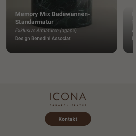
Memory Mix Badewannen-
M
Standarmatur
S
Exklusive Armaturen (agape)
E
Design Benedini Associati
D
Kontakt