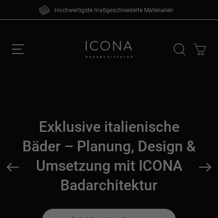
Skip
Hochwertigste maßgeschneiderte Materialien
to
content
Suchen
nach:
Exklusive italienische
Bäder – Planung, Design &
Umsetzung mit ICONA
Badarchitektur