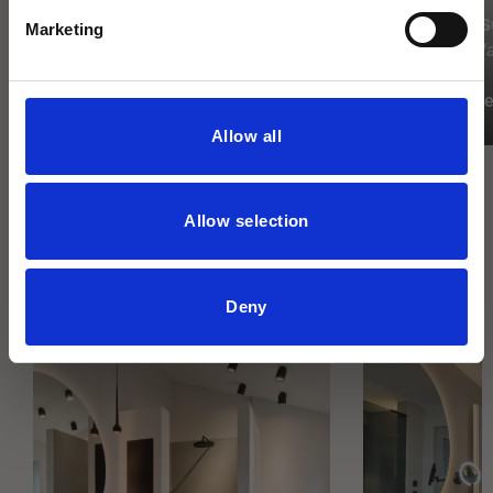
Standwas
Marketing
Exklusive W
Runder LED Spiegel
(agape)
Outlet
Design Ange
Allow all
Allow selection
Referenzen
Deny