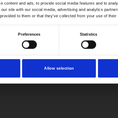
×
e content and ads, to provide social media features and to analy
 our site with our social media, advertising and analytics partn
 provided to them or that they’ve collected from your use of their
nschutz
Impressum
Widerruf
agape32 heißt jetzt Icona Badarchitektur.
Mit derselben Leidenschaft für exklusive Bäder.
Preferences
Statistics
Allow selection