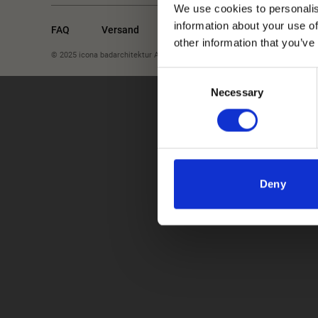
We use cookies to personalis
information about your use of
FAQ
Versand
Für Händler
Jobs
other information that you’ve
© 2025 icona badarchitektur All rights reserved
AGB
Date
Consent
Necessary
Selection
Deny