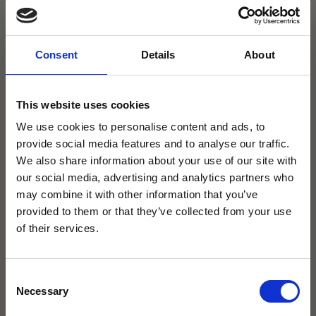
5.1
Bietet der Verkäufer den Versand der Ware an, so
erfolgt die Lieferung innerhalb des vom Verkäufer
angegebenen Liefergebietes an die vom Kunden
Consent
Details
About
angegebene Lieferanschrift, sofern nichts anderes
vereinbart ist. Bei der Abwicklung der Transaktion ist die
This website uses cookies
in der Bestellabwicklung des Verkäufers angegebene
We use cookies to personalise content and ads, to
Lieferanschrift maßgeblich. Abweichend hiervon ist bei
provide social media features and to analyse our traffic.
Auswahl der Zahlungsart PayPal die vom Kunden zum
We also share information about your use of our site with
our social media, advertising and analytics partners who
Zeitpunkt der Bezahlung bei PayPal hinterlegte
may combine it with other information that you’ve
Lieferanschrift maßgeblich.
provided to them or that they’ve collected from your use
×
of their services.
5.2
Bei Waren, die per Spedition geliefert werden, erfolgt
die Lieferung "frei Bordsteinkante", also bis zur der
Consent
Lieferadresse nächstgelegenen öffentlichen
Necessary
Selection
agape32 heißt jetzt Icona
Bordsteinkante, sofern sich aus den