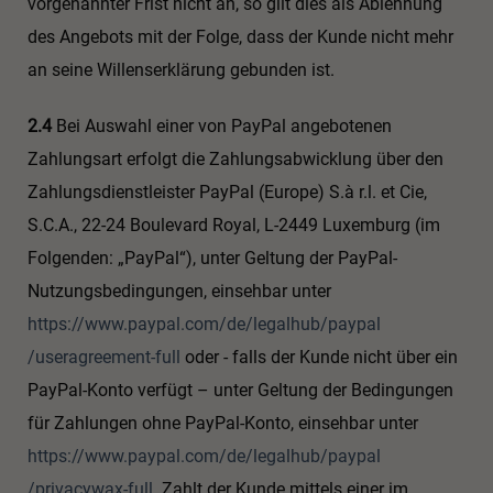
vorgenannter Frist nicht an, so gilt dies als Ablehnung
des Angebots mit der Folge, dass der Kunde nicht mehr
an seine Willenserklärung gebunden ist.
2.4
Bei Auswahl einer von PayPal angebotenen
Zahlungsart erfolgt die Zahlungsabwicklung über den
Zahlungsdienstleister PayPal (Europe) S.à r.l. et Cie,
S.C.A., 22-24 Boulevard Royal, L-2449 Luxemburg (im
Folgenden: „PayPal“), unter Geltung der PayPal-
Nutzungsbedingungen, einsehbar unter
https://www.paypal.com
/de
/legalhub
/paypal
/useragreement-full
oder - falls der Kunde nicht über ein
PayPal-Konto verfügt – unter Geltung der Bedingungen
für Zahlungen ohne PayPal-Konto, einsehbar unter
https://www.paypal.com
/de
/legalhub
/paypal
/privacywax-full
. Zahlt der Kunde mittels einer im