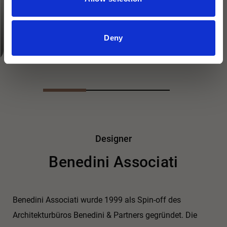
Einhandmischer ILIX436D
Zubehör
Design Patricia Urquiola
Deny
Designer
Benedini Associati
Benedini Associati wurde 1999 als Spin-off des
Architekturbüros Benedini & Partners gegründet. Die