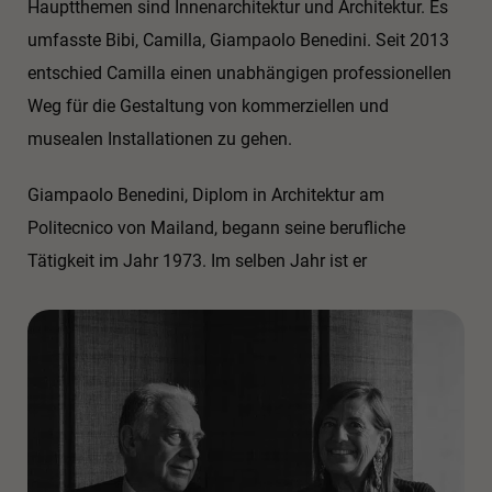
Hauptthemen sind Innenarchitektur und Architektur. Es
umfasste Bibi, Camilla, Giampaolo Benedini. Seit 2013
entschied Camilla einen unabhängigen professionellen
Weg für die Gestaltung von kommerziellen und
musealen Installationen zu gehen.
Giampaolo Benedini, Diplom in Architektur am
Politecnico von Mailand, begann seine berufliche
Tätigkeit im Jahr 1973. Im selben Jahr ist er
Mitbegründer von Agape, wo er bis 1990 CEO und bis
2000 Art Director ist. Bis auf wenige Ausnahmen sind
alle Produkte bis 2010 von ihm selbst gedacht (ca. 200),
die später exklusiv weitergeführt werden. Angelo
Mangiarottis Produkte im Katalog von Agape und
Agapecasa wurden vom Studio Benedini Associati
entwickelt. Von 1974 bis 1990 ist er Art Director und