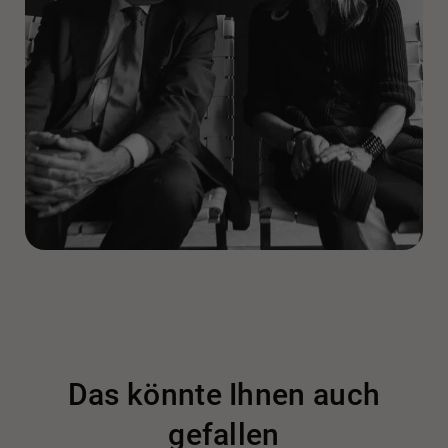
Designer der gesamten Schirolli-Produktion, Bürofabrik,
die 1888 gegründet wurde. 1990 nahm das Studio den
Namen Benedini & Partners an.
Von 1991 bis 1995 verantwortet er den Bereich Stil und
ist Vizepräsident von Bugatti Automobili. Der Stil des EB
110, die SS-Version und das Konzept des EB 112
entstammen seiner Kreation.
Von 1993 bis 1996 ist er Corporate Styling Director der
Lotus Group International. Unter seiner Leitung
entstanden die Elise-Modelle und die GT3-Version des
Esprit.
Das könnte Ihnen auch
Im Jahr 1999 nahm die Abteilung für Innenarchitektur,
gefallen