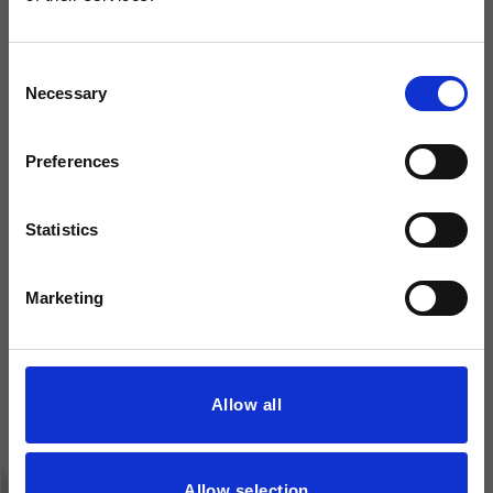
×
Consent
Necessary
Selection
agape32 heißt jetzt Icona
Dazu passt
Badarchitektur.
Preferences
Mit derselben Leidenschaft für exklusive
Statistics
Bäder.
Marketing
Allow all
Unterputzkörper für
Allow selection