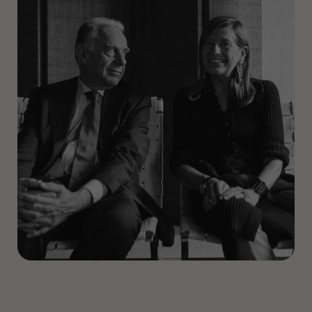
alle Produkte bis 2010 von ihm selbst gedacht (ca. 200),
die später exklusiv weitergeführt werden. Angelo
Mangiarottis Produkte im Katalog von Agape und
Agapecasa wurden vom Studio Benedini Associati
entwickelt. Von 1974 bis 1990 ist er Art Director und
Designer der gesamten Schirolli-Produktion, Bürofabrik,
die 1888 gegründet wurde. 1990 nahm das Studio den
Namen Benedini & Partners an.
Von 1991 bis 1995 verantwortet er den Bereich Stil und
ist Vizepräsident von Bugatti Automobili. Der Stil des EB
110, die SS-Version und das Konzept des EB 112
entstammen seiner Kreation.
Von 1993 bis 1996 ist er Corporate Styling Director der
Lotus Group International. Unter seiner Leitung