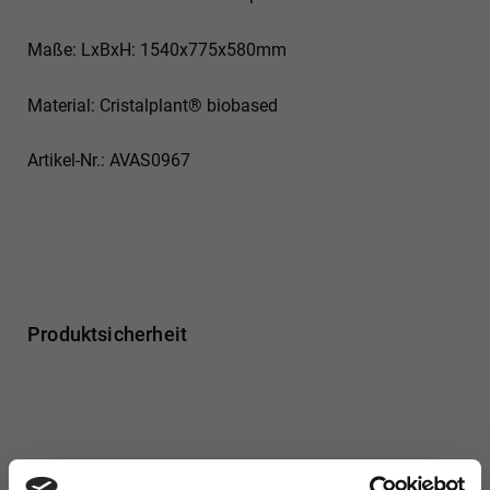
Maße: LxBxH: 1540x775x580mm
Material: Cristalplant® biobased
Artikel-Nr.: AVAS0967
Produktsicherheit