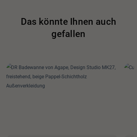
entstanden die Elise-Modelle und die GT3-Version des
Esprit.
Das könnte Ihnen auch
Im Jahr 1999 nahm die Abteilung für Innenarchitektur,
gefallen
Ausstattung und Design den Namen Benedini Associati
an, zu dem Bibi Camilla Giampaolo und Maria Camilla
Benedini gehören. Zahlreiche nationale und
internationale Magazine veröffentlichen ihre Projekte
und es werden verschiedene Auszeichnungen für
Designqualität gewonnen.
Unter den architektonischen Projekten gehören wie folgt:
im industriellen Bereich, die bekanntesten in
Campogalliano für Bugatti Automobili, in Noale und
Scorze für Aprilia; Restaurierungsprojekte in Corte