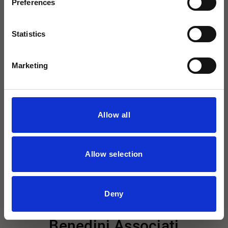
Preferences
Mit derselben Leidenschaft für exklusive
Bäder.
Statistics
Marketing
Bodeneinbauwanne inkl.
Dichtmatte
Zubehör
Allow all
Allow selection
Deny
Designer
Benedini Associati