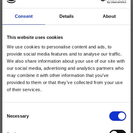
Abmessung
Consent
Details
About
Installationsanleitung
This website uses cookies
We use cookies to personalise content and ads, to
provide social media features and to analyse our traffic.
We also share information about your use of our site with
Dazu passt
our social media, advertising and analytics partners who
may combine it with other information that you’ve
provided to them or that they’ve collected from your use
of their services.
×
Consent
Necessary
agape32 heißt jetzt Icona
Selection
Badarchitektur.