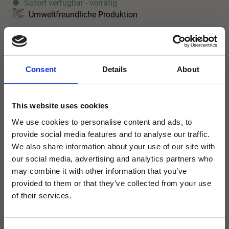
Sofort verfügbar - vorrätig
Umweltfreundliche Produktion
Consent
Details
About
Produktbeschreibung
This website uses cookies
Maße (mm): LxB: 400×400
We use cookies to personalise content and ads, to
provide social media features and to analyse our traffic.
We also share information about your use of our site with
our social media, advertising and analytics partners who
may combine it with other information that you’ve
provided to them or that they’ve collected from your use
Abmessung
×
of their services.