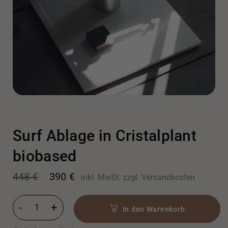
Surf Ablage in Cristalplant
biobased
Ursprünglicher
Aktueller
448
€
390
€
inkl. MwSt.
zzgl.
Versandkosten
Preis
Preis
war:
ist:
448 €
390 €.
Surf Ablage in Cristalplant biobased Menge
In den Warenkorb