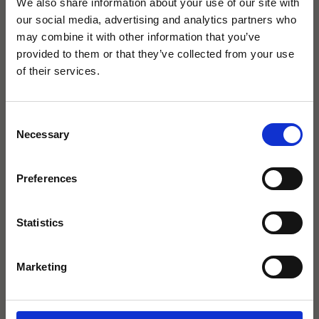
We also share information about your use of our site with
our social media, advertising and analytics partners who
may combine it with other information that you’ve
Designer
provided to them or that they’ve collected from your use
×
of their services.
Benedini Associati
Consent
Benedini Associati wurde 1999 als Spin-off des
Necessary
Selection
agape32 heißt jetzt Icona
Architekturbüros Benedini & Partners gegründet. Die
Badarchitektur.
Hauptthemen sind Innenarchitektur und Architektur. Es
Preferences
umfasste Bibi, Camilla, Giampaolo Benedini. Seit 2013
Mit derselben Leidenschaft für exklusive
entschied Camilla einen unabhängigen professionellen
Statistics
Bäder.
Weg für die Gestaltung von kommerziellen und
musealen Installationen zu gehen.
Marketing
Giampaolo Benedini, Diplom in Architektur am
Politecnico von Mailand, begann seine berufliche