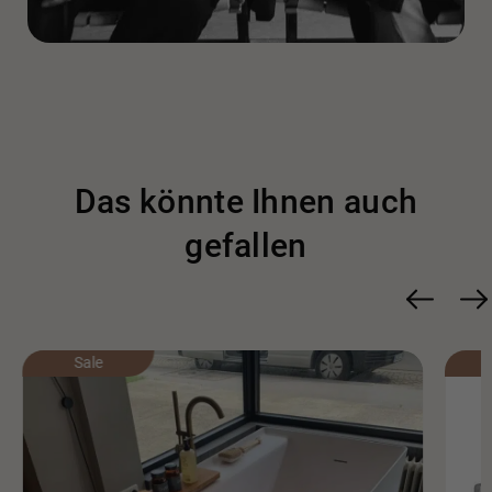
entstammen seiner Kreation.
Von 1993 bis 1996 ist er Corporate Styling Director der
Lotus Group International. Unter seiner Leitung
entstanden die Elise-Modelle und die GT3-Version des
Esprit.
Das könnte Ihnen auch
Im Jahr 1999 nahm die Abteilung für Innenarchitektur,
gefallen
Ausstattung und Design den Namen Benedini Associati
an, zu dem Bibi Camilla Giampaolo und Maria Camilla
Benedini gehören. Zahlreiche nationale und
internationale Magazine veröffentlichen ihre Projekte
Sale
und es werden verschiedene Auszeichnungen für
Designqualität gewonnen.
Unter den architektonischen Projekten gehören wie folgt: