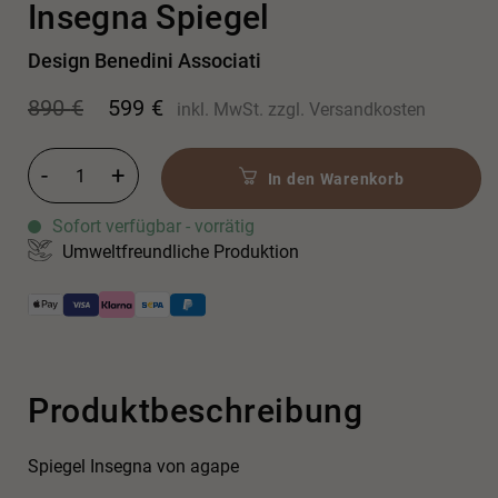
Insegna Spiegel
Design Benedini Associati
Ursprünglicher
Aktueller
890
€
599
€
inkl. MwSt.
zzgl.
Versandkosten
Preis
Preis
war:
ist:
890 €
599 €.
Insegna Spiegel Menge
In den Warenkorb
Sofort verfügbar - vorrätig
Umweltfreundliche Produktion
Produktbeschreibung
Spiegel Insegna von agape