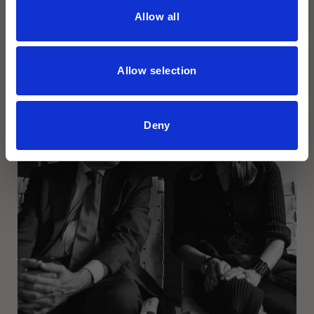
Allow all
Tätigkeit im Jahr 1973. Im selben Jahr ist er
Mitbegründer von Agape, wo er bis 1990 CEO und bis
2000 Art Director ist. Bis auf wenige Ausnahmen sind
Allow selection
alle Produkte bis 2010 von ihm selbst gedacht (ca. 200),
die später exklusiv weitergeführt werden. Angelo
Mangiarottis Produkte im Katalog von Agape und
Deny
Agapecasa wurden vom Studio Benedini Associati
entwickelt. Von 1974 bis 1990 ist er Art Director und
Designer der gesamten Schirolli-Produktion, Bürofabrik,
die 1888 gegründet wurde. 1990 nahm das Studio den
Namen Benedini & Partners an.
Von 1991 bis 1995 verantwortet er den Bereich Stil und
ist Vizepräsident von Bugatti Automobili. Der Stil des EB
110, die SS-Version und das Konzept des EB 112