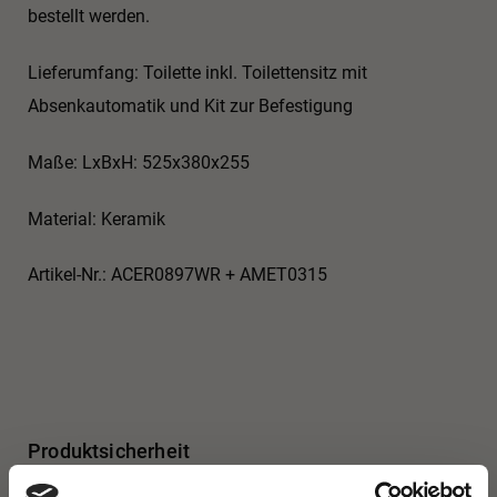
bestellt werden.
Lieferumfang: Toilette inkl. Toilettensitz mit
Absenkautomatik und Kit zur Befestigung
Maße: LxBxH: 525x380x255
Material: Keramik
Artikel-Nr.: ACER0897WR + AMET0315
Produktsicherheit