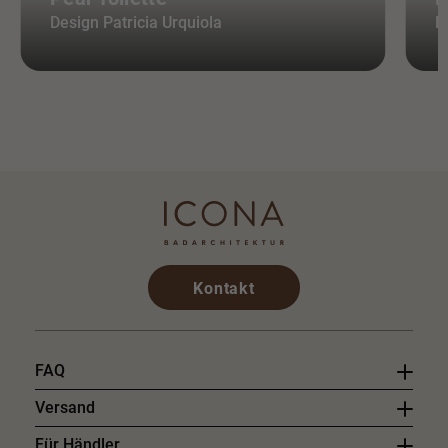
Design Patricia Urquiola
D
Kontakt
FAQ
Versand
Für Händler