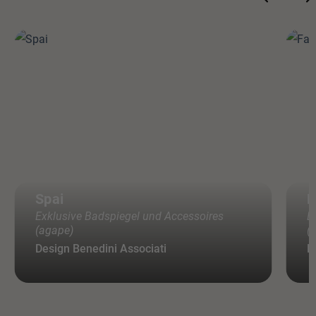
Spai
F
Exklusive Badspiegel und Accessoires
E
(agape)
(
Design Benedini Associati
D