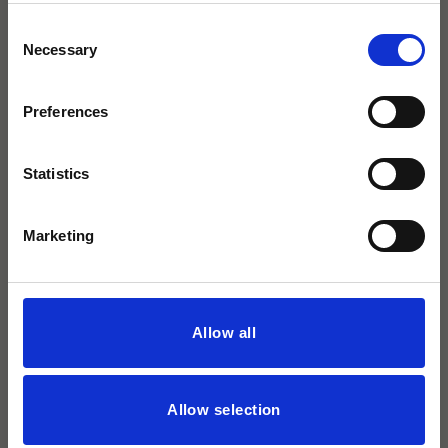
Consent
Necessary
Selection
agape32 heißt jetzt Icona
Badarchitektur.
Preferences
Mit derselben Leidenschaft für exklusive
Statistics
Bäder.
Marketing
Allow all
Allow selection