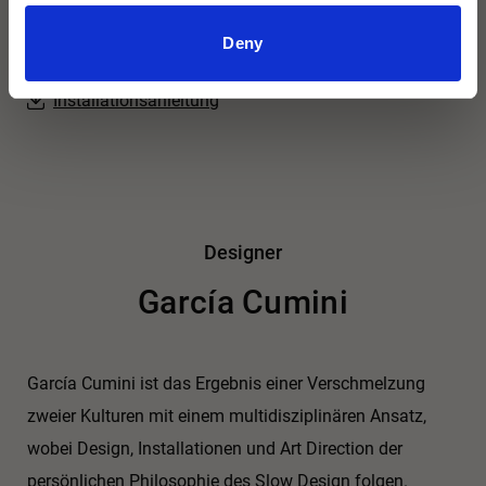
Deny
Installationsanleitung
Designer
García Cumini
García Cumini ist das Ergebnis einer Verschmelzung
zweier Kulturen mit einem multidisziplinären Ansatz,
wobei Design, Installationen und Art Direction der
persönlichen Philosophie des Slow Design folgen.