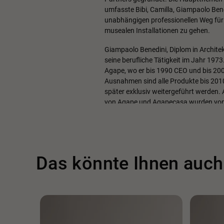
umfasste Bibi, Camilla, Giampaolo Bene
unabhängigen professionellen Weg für
musealen Installationen zu gehen.
Giampaolo Benedini, Diplom in Archite
seine berufliche Tätigkeit im Jahr 1973
Agape, wo er bis 1990 CEO und bis 2000
Ausnahmen sind alle Produkte bis 2010
später exklusiv weitergeführt werden.
von Agape und Agapecasa wurden vom S
1974 bis 1990 ist er Art Director und D
Bürofabrik, die 1888 gegründet wurd
Benedini & Partners an.
Von 1991 bis 1995 verantwortet er den 
Das könnte Ihnen auch
Bugatti Automobili. Der Stil des EB 11
112 entstammen seiner Kreation.
Von 1993 bis 1996 ist er Corporate Sty
Unter seiner Leitung entstanden die El
Im Jahr 1999 nahm die Abteilung für I