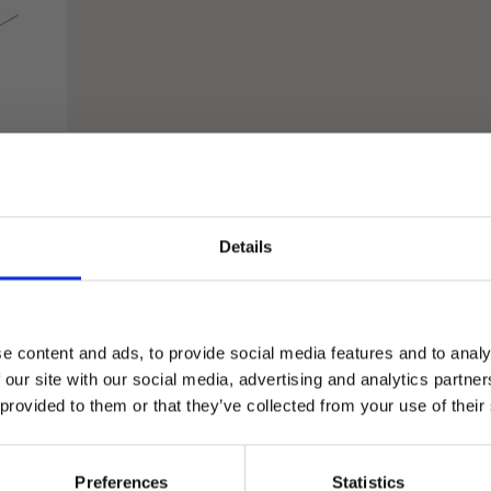
Details
×
e content and ads, to provide social media features and to analy
 our site with our social media, advertising and analytics partn
 provided to them or that they’ve collected from your use of their
agape32 heißt jetzt Icona Badarchitektur.
Mit derselben Leidenschaft für exklusive Bäder.
Preferences
Statistics