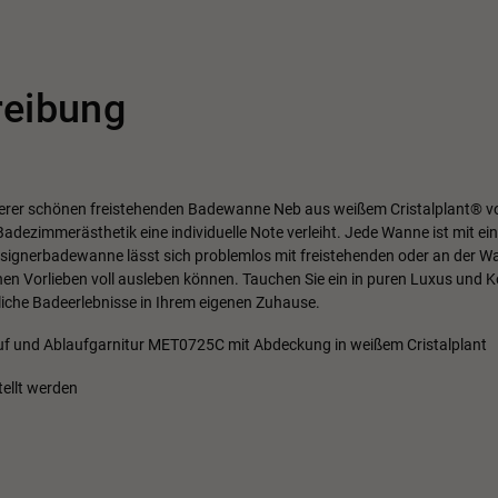
reibung
serer schönen freistehenden Badewanne Neb aus weißem Cristalplant® vo
 Badezimmerästhetik eine individuelle Note verleiht. Jede Wanne ist mit e
Designerbadewanne lässt sich problemlos mit freistehenden oder an der 
hen Vorlieben voll ausleben können. Tauchen Sie ein in puren Luxus und 
iche Badeerlebnisse in Ihrem eigenen Zuhause.
uf und Ablaufgarnitur MET0725C mit Abdeckung in weißem Cristalplant
ellt werden