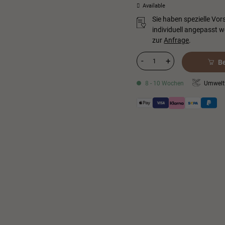
Available
Sie haben spezielle Vo
individuell angepasst 
zur
Anfrage
.
NEB Menge
B
Umweltf
8 - 10 Wochen