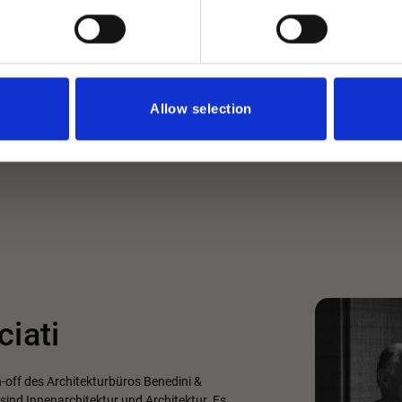
Allow selection
iati
-off des Architekturbüros Benedini &
ind Innenarchitektur und Architektur. Es