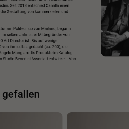
dini. Seit 2013 entschied Camilla einen
 die Gestaltung von kommerziellen und
ktur am Politecnico von Mailand, begann
. Im selben Jahr ist er Mitbegründer von
 Art Director ist. Bis auf wenige
 von ihm selbst gedacht (ca. 200), die
 Angelo Mangiarottis Produkte im Katalog
tudio Benedini Associati entwickelt. Von
esigner der gesamten Schirolli-Produktion,
e. 1990 nahm das Studio den Namen
Bereich Stil und ist Vizepräsident von
 gefallen
0, die SS-Version und das Konzept des EB
ling Director der Lotus Group International.
ise-Modelle und die GT3-Version des Esprit.
nnenarchitektur, Ausstattung und Design