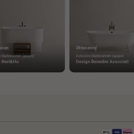
dem Bibi Camilla Giampaolo und Maria
nationale und internationale Magazine
werden verschiedene Auszeichnungen für
ehören wie folgt: im industriellen Bereich,
 Bugatti Automobili, in Noale und Scorze
sion
Ottocento
orte Castiglioni, Palazzo Siliprandi, Palazzo
derenovierungen und Neubauten für
e Badewannen (agape)
Exklusive Badewannen (agape)
n Museums- und Kulturausstellungen im
n Neri&Hu
Design Benedini Associati
lazzo Ducale in Mantua.
ehmerischen Karriere von Giampaolo Benedini
Managementrollen ab, sondern ist auch für
enarchitektur und Forscherin von
ionen und natürlich Vergleich in allen
nd der Bereitschaft in jeder Situation in
tützen und die berufliche Entwicklung von
rs zu festigen, war sie maßgeblich an der