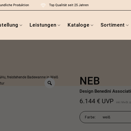
undliche Produktion
Top Qualität seit 25 Jahren
tellung
Leistungen
Kataloge
Sortiment
NEB
Design Benedini Associati
6.144
€
UVP
inkl. MwSt.
z
Farbe
weiß