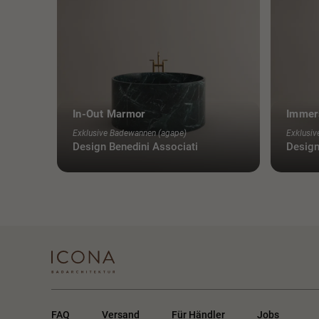
den Namen Benedini Associati an, zu 
Camilla Benedini gehören. Zahlreiche 
veröffentlichen ihre Projekte und es 
Designqualität gewonnen.
Unter den architektonischen Projekten g
die bekanntesten in Campogalliano für
In-Out Marmor
Immer
für Aprilia; Restaurierungsprojekte in C
Andreasi; eine lange Liste von Gebäu
Exklusive Badewannen (agape)
Exklusiv
Wohnungen und Büros; Einrichtung vo
Design Benedini Associati
Desig
Palazzo Te, Casa del Mantegna und Pa
Bibi Benedini: Seit Beginn der untern
deckt sie nicht nur Verwaltungs- und 
die Auswahl von Produkten für die Inn
Materialien, Oberflächen, Farbkombinat
Projekten verantwortlich.
Dank ihrer Anwesenheit, der Fähigkeit u
den ersten Jahren von Agape zu unters
Benedini Associati und Benedini Partne
FAQ
Versand
Für Händler
Jobs