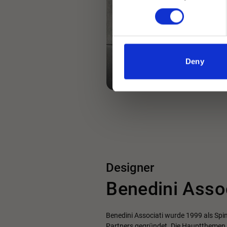
Bodeneinbauwanne
inkl. Dichtmatte
Deny
Zubehör
Designer
Benedini Assoc
Benedini Associati wurde 1999 als Spin
Partners gegründet. Die Hauptthemen s