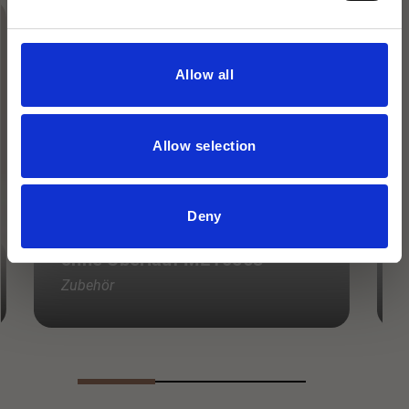
Allow all
Allow selection
Deny
Ablaufventil für Waschbecken
ohne Überlauf MET0563
Zubehör