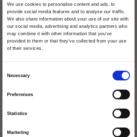
We use cookies to personalise content and ads, to
provide social media features and to analyse our traffic.
We also share information about your use of our site with
our social media, advertising and analytics partners who
may combine it with other information that you’ve
Installationsanleitung
provided to them or that they’ve collected from your use
Installationsanleitung_Cristalplant_Wandmontage
of their services.
×
Installationsanleitung_Marmor_Bodenabfluss
Installationsanleitung_Cristalplant_Bodenmontage
Consent
Necessary
agape32 heißt jetzt Icona
Selection
Badarchitektur.
Preferences
Mit derselben Leidenschaft für exklusive
Dazu passt
Bäder.
Statistics
Marketing